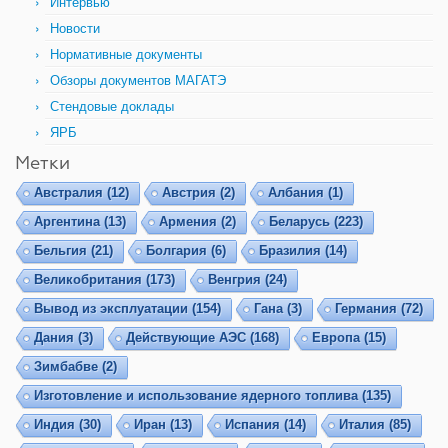
Интервью
Новости
Нормативные документы
Обзоры документов МАГАТЭ
Стендовые доклады
ЯРБ
Метки
Австралия
(12)
Австрия
(2)
Албания
(1)
Аргентина
(13)
Армения
(2)
Беларусь
(223)
Бельгия
(21)
Болгария
(6)
Бразилия
(14)
Великобритания
(173)
Венгрия
(24)
Вывод из эксплуатации
(154)
Гана
(3)
Германия
(72)
Дания
(3)
Действующие АЭС
(168)
Европа
(15)
Зимбабве
(2)
Изготовление и использование ядерного топлива
(135)
Индия
(30)
Иран
(13)
Испания
(14)
Италия
(85)