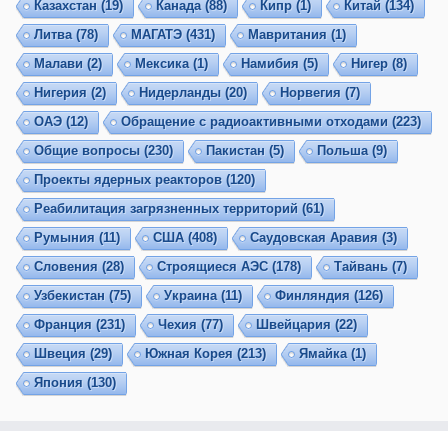
Казахстан
(19)
Канада
(88)
Кипр
(1)
Китай
(134)
Литва
(78)
МАГАТЭ
(431)
Мавритания
(1)
Малави
(2)
Мексика
(1)
Намибия
(5)
Нигер
(8)
Нигерия
(2)
Нидерланды
(20)
Норвегия
(7)
ОАЭ
(12)
Обращение с радиоактивными отходами
(223)
Общие вопросы
(230)
Пакистан
(5)
Польша
(9)
Проекты ядерных реакторов
(120)
Реабилитация загрязненных территорий
(61)
Румыния
(11)
США
(408)
Саудовская Аравия
(3)
Словения
(28)
Строящиеся АЭС
(178)
Тайвань
(7)
Узбекистан
(75)
Украина
(11)
Финляндия
(126)
Франция
(231)
Чехия
(77)
Швейцария
(22)
Швеция
(29)
Южная Корея
(213)
Ямайка
(1)
Япония
(130)