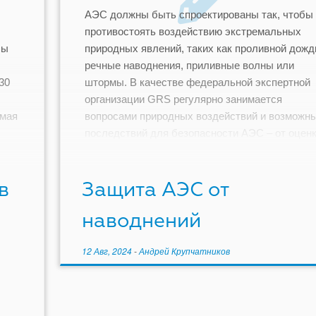
АЭС должны быть спроектированы так, чтобы
противостоять воздействию экстремальных
бы
природных явлений, таких как проливной дожд
речные наводнения, приливные волны или
30
штормы. В качестве федеральной экспертной
организации GRS регулярно занимается
имая
вопросами природных воздействий и возможн
последствий для безопасности АЭС – от оцен
…]
событий и их последствий до оценки
эффективности защитных мер. […]
в
Защита АЭС от
наводнений
12 Авг, 2024
-
Андрей Крупчатников