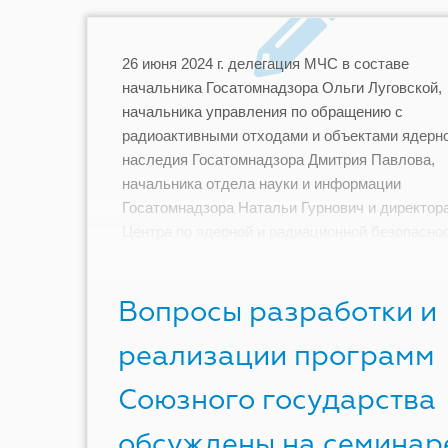
26 июня 2024 г. делегация МЧС в составе
начальника Госатомнадзора Ольги Луговской,
начальника управления по обращению с
радиоактивными отходами и объектами ядерн
наследия Госатомнадзора Дмитрия Павлова,
начальника отдела науки и информации
Госатомнадзора Натальи Гурнович и директор
Центра по ядерной и радиационной безопасно
Олега Любочко приняла участие в Семинаре п
вопросам […]
Вопросы разработки и
реализации программ
Союзного государства
обсуждены на семинар