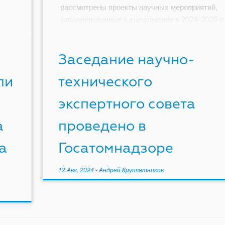
рассмотрены проекты научных мероприятий,
запланированные к выполнению в 2024–2025 гг.
ного
рамках Государственной программы по
преодолению последствий катастрофы на
Заседание научно-
Чернобыльской АЭС […]
ли
технического
экспертного совета
а
проведено в
а
Госатомнадзоре
12 Авг, 2024
-
Андрей Крупчатников