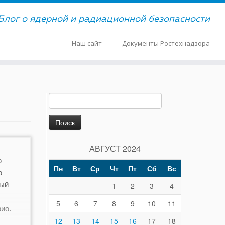
Блог о ядерной и радиационной безопасности
Наш сайт
Документы Ростехнадзора
Найти:
АВГУСТ 2024
ю
Пн
Вт
Ср
Чт
Пт
Сб
Вс
о
ный
1
2
3
4
5
6
7
8
9
10
11
ио.
12
13
14
15
16
17
18