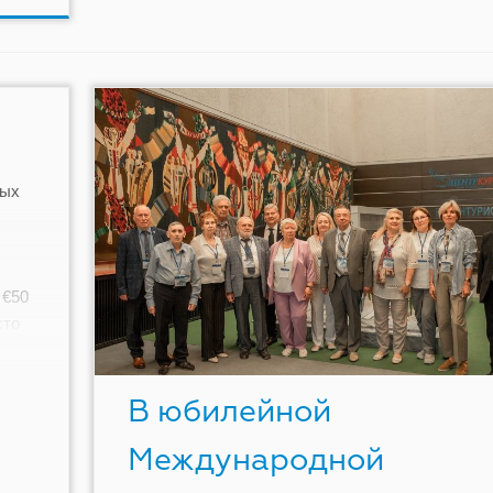
ных
 €50
сто
В юбилейной
Международной