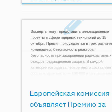
Эксперты могут представить инновационные
проекты в сфере ядерных технологий до 15
октября. Премия присуждается в трех различ
номинациях: безопасность реактора;
безопасность при захоронении радиоактивных
отходов; радиационная защита. В каждой
категории награда за первое место составляет
000, за второе место — €30 000 и за третье ме
— €20 000. […]
Европейская комиссия
объявляет Премию за