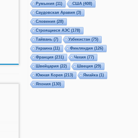
Румыния
(11)
США
(408)
Саудовская Аравия
(3)
Словения
(28)
Строящиеся АЭС
(178)
Тайвань
(7)
Узбекистан
(75)
Украина
(11)
Финляндия
(126)
Франция
(231)
Чехия
(77)
Швейцария
(22)
Швеция
(29)
Южная Корея
(213)
Ямайка
(1)
Япония
(130)