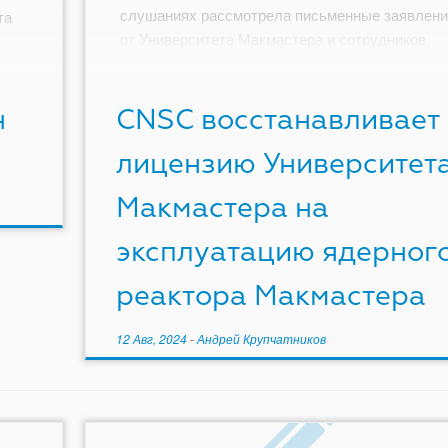
слушаниях рассмотрела письменные заявлени
та
от Университета Макмастера и сотрудников
CNSC, после чего пришла к выводу о том, […]
н
CNSC восстанавливает
лицензию Университет
Макмастера на
эксплуатацию ядерног
реактора Макмастера
12 Авг, 2024
-
Андрей Крупчатников