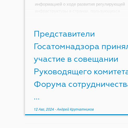
информацией о ходе развития регулирующей
инфраструктуры в странах, пользующихся
поддержкой RCF, а также в передаче накоплен
опыта. […]
Представители
Госатомнадзора приня
участие в совещании
Руководящего комитет
Форума сотрудничеств
...
12 Авг, 2024
-
Андрей Крупчатников