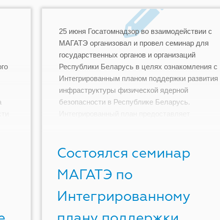
25 июня Госатомнадзор во взаимодействии с
МАГАТЭ организовал и провел семинар для
государственных органов и организаций
ого
Республики Беларусь в целях ознакомления с
Интегрированным планом поддержки развития
инфраструктуры физической ядерной
а
безопасности в Республике Беларусь.
сти
Интегрированный план предоставляет
о
государствам-членам МАГАТЭ систематическу
всеобъемлющую основу для анализа их режи
Состоялся семинар
физической ядерной безопасности и […]
МАГАТЭ по
Интегрированному
е
плану поддержки