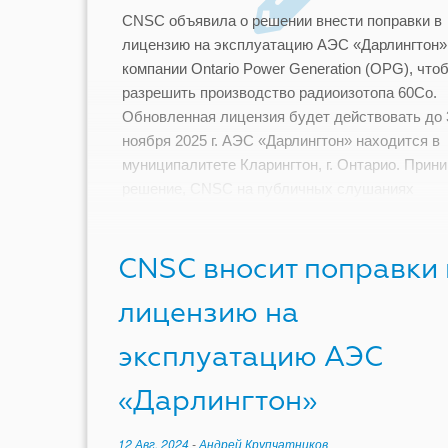
CNSC объявила о решении внести поправки в
лицензию на эксплуатацию АЭС «Дарлингтон»
компании Ontario Power Generation (OPG), что
разрешить производство радиоизотопа 60Co.
Обновленная лицензия будет действовать до 
ноября 2025 г. АЭС «Дарлингтон» находится в
муниципалитете Кларингтон, г. Онтарио. Прин
решение, CNSC на публичных слушаниях
рассмотрела письменные заявления от OPG [
CNSC вносит поправки 
лицензию на
эксплуатацию АЭС
«Дарлингтон»
12 Авг, 2024
-
Андрей Крупчатников