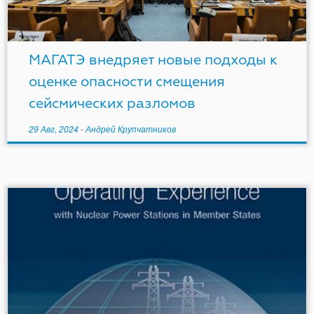
МАГАТЭ внедряет новые подходы к
оценке опасности смещения
сейсмических разломов
29 Авг, 2024
-
Андрей Крупчатников