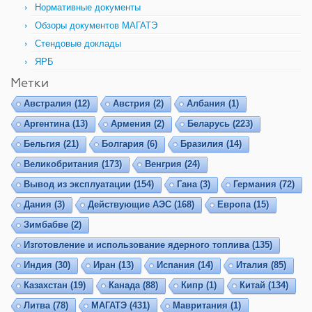
Нормативные документы
Обзоры документов МАГАТЭ
Стендовые доклады
ЯРБ
Метки
Австралия
(12)
Австрия
(2)
Албания
(1)
Аргентина
(13)
Армения
(2)
Беларусь
(223)
Бельгия
(21)
Болгария
(6)
Бразилия
(14)
Великобритания
(173)
Венгрия
(24)
Вывод из эксплуатации
(154)
Гана
(3)
Германия
(72)
Дания
(3)
Действующие АЭС
(168)
Европа
(15)
Зимбабве
(2)
Изготовление и использование ядерного топлива
(135)
Индия
(30)
Иран
(13)
Испания
(14)
Италия
(85)
Казахстан
(19)
Канада
(88)
Кипр
(1)
Китай
(134)
Литва
(78)
МАГАТЭ
(431)
Мавритания
(1)