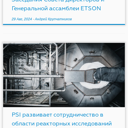
Генеральной ассамблеи ETSON
29 Авг, 2024
-
Андрей Крупчатников
PSI развивает сотрудничество в
области реакторных исследований