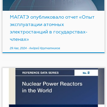
МАГАТЭ опубликовало отчет «Опыт
эксплуатации атомных
электростанций в государствах-
членах»
29 Авг, 2024
-
Андрей Крупчатников