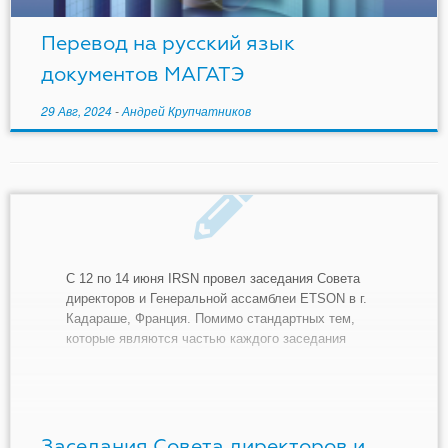
Перевод на русский язык
документов МАГАТЭ
29 Авг, 2024
-
Андрей Крупчатников
С 12 по 14 июня IRSN провел заседания Совета
директоров и Генеральной ассамблеи ETSON в г.
Кадараше, Франция. Помимо стандартных тем,
которые являются частью каждого заседания
Генеральной Ассамблеи (например, отчеты
различных рабочих групп и бюджет ETSON),
участники обсудили следующие вопросы: работа
над новой стратегией ETSON; членство ETSON в
промышленном альянсе […]
Заседания Совета директоров и