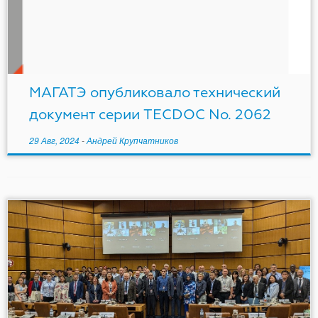
МАГАТЭ опубликовало технический
документ серии TECDOC No. 2062
29 Авг, 2024
-
Андрей Крупчатников