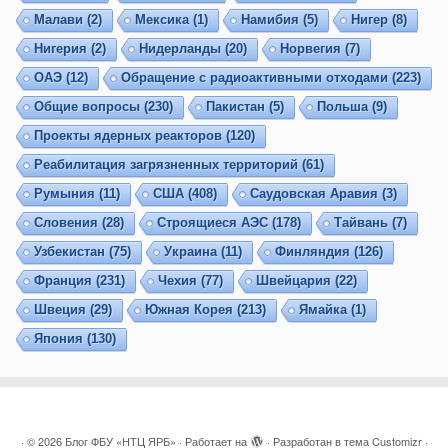
Малави
(2)
Мексика
(1)
Намибия
(5)
Нигер
(8)
Нигерия
(2)
Нидерланды
(20)
Норвегия
(7)
ОАЭ
(12)
Обращение с радиоактивными отходами
(223)
Общие вопросы
(230)
Пакистан
(5)
Польша
(9)
Проекты ядерных реакторов
(120)
Реабилитация загрязненных территорий
(61)
Румыния
(11)
США
(408)
Саудовская Аравия
(3)
Словения
(28)
Строящиеся АЭС
(178)
Тайвань
(7)
Узбекистан
(75)
Украина
(11)
Финляндия
(126)
Франция
(231)
Чехия
(77)
Швейцария
(22)
Швеция
(29)
Южная Корея
(213)
Ямайка
(1)
Япония
(130)
·
© 2026
Блог ФБУ «НТЦ ЯРБ»
·
Работает на
·
Разработан в
тема Customizr
·