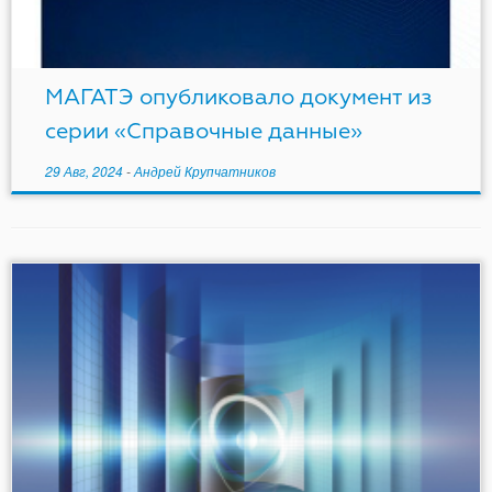
МАГАТЭ опубликовало документ из
серии «Справочные данные»
29 Авг, 2024
-
Андрей Крупчатников