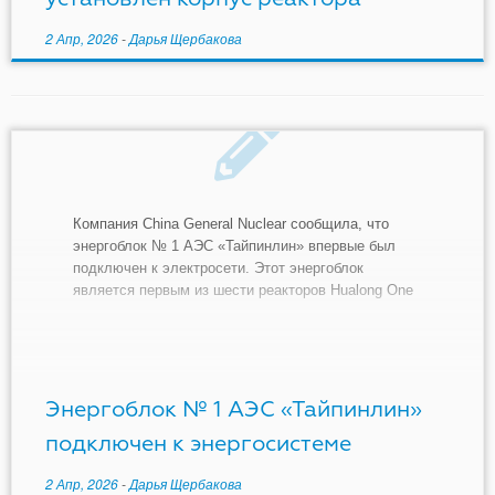
2 Апр, 2026
-
Дарья Щербакова
Компания China General Nuclear сообщила, что
энергоблок № 1 АЭС «Тайпинлин» впервые был
подключен к электросети. Этот энергоблок
является первым из шести реакторов Hualong One
(HPR1000), запланированных для размещения на
АЭС в провинции Гуандун. 24 декабря прошлого
года энергоблок № 1 АЭС «Тайпинлин» получил
лицензию на эксплуатацию от Министерства
экологии […]
Энергоблок № 1 АЭС «Тайпинлин»
подключен к энергосистеме
2 Апр, 2026
-
Дарья Щербакова