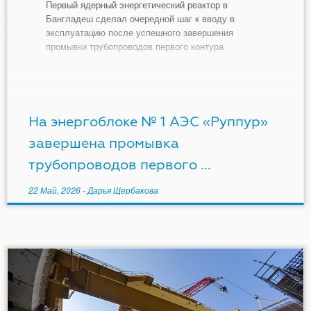
Первый ядерный энергетический реактор в
Бангладеш сделал очередной шаг к вводу в
эксплуатацию после успешного завершения
промывки трубопроводов первого контура
энергоблока № 1 бором. Работы, которые
называют одним из ключевых этапов подготовки к
первому испытанию на критической мощности
энергоблока № 1 АЭС «Руппур», были завершены
за рекордное, по словам операторов, […]
На энергоблоке № 1 АЭС «Руппур»
завершена промывка
трубопроводов первого ...
22 Май, 2026
-
Дарья Щербакова