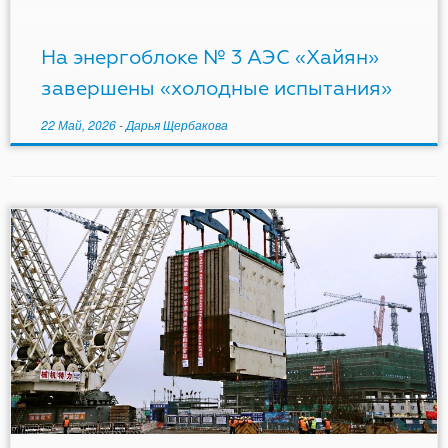
системы, важные для безопасности, установлены
правильно и готовы к работе в холодном
состоянии. Основной целью холодных
На энергоблоке № 3 АЭС «Хайян»
функциональных испытаний является проверка
завершены «холодные испытания»
[…]
22 Май, 2026
-
Дарья Щербакова