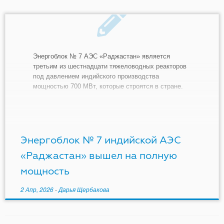
Энергоблок № 7 АЭС «Раджастан» является
третьим из шестнадцати тяжеловодных реакторов
под давлением индийского производства
мощностью 700 МВт, которые строятся в стране.
Компания Nuclear Power Corporation of India Limited
(NPCIL) объявила в LinkedIn: «10 февраля 2026 г. в
05:15 Энергоблок № 7 АЭС «Раджастан» (RAPP-7)
впервые был успешно выведен на […]
Энергоблок № 7 индийской АЭС
«Раджастан» вышел на полную
мощность
2 Апр, 2026
-
Дарья Щербакова