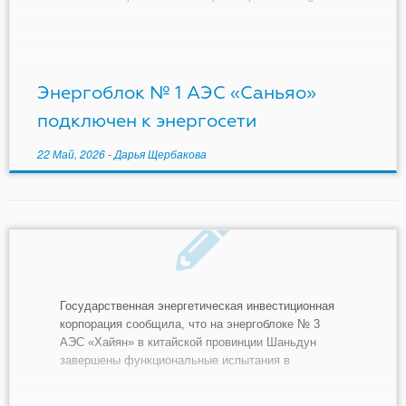
(HPR1000), которые планируется построить на
площадке АЭС в провинции Чжэцзян. «В 17:28 12
марта первый атомный энергоблок Hualong One в
районе дельты реки Янцзы, […]
Энергоблок № 1 АЭС «Саньяо»
подключен к энергосети
22 Май, 2026
-
Дарья Щербакова
Государственная энергетическая инвестиционная
корпорация сообщила, что на энергоблоке № 3
АЭС «Хайян» в китайской провинции Шаньдун
завершены функциональные испытания в
холодном состоянии. «Холодные испытания»
проводятся, чтобы убедиться, что компоненты и