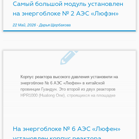
Самый большой модуль установлен
на энергоблоке № 2 АЭС «Люфэн»
22 Май, 2026
-
Дарья Щербакова
Корпус реактора высокого давления установили на
энергоблоке № 6 АЭС «Люфен» в китайской
провинции Гуандун. Это второй из двух реакторов
HPR1000 (Hualong One), строящихся на площадке
АЭС, где также планируется строительство
четырех реакторов CAP1000. «В 08:07 (по
местному времени) 21 февраля была официально
начата операция по подъему корпуса реактора
высокого […]
На энергоблоке № 6 АЭС «Люфен»
установлен корпус реактора