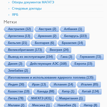
Обзоры документов МАГАТЭ
Стендовые доклады
ЯРБ
Метки
Австралия
(12)
Австрия
(2)
Албания
(1)
Аргентина
(13)
Армения
(2)
Беларусь
(223)
Бельгия
(21)
Болгария
(6)
Бразилия
(14)
Великобритания
(173)
Венгрия
(24)
Вывод из эксплуатации
(154)
Гана
(3)
Германия
(72)
Дания
(3)
Действующие АЭС
(168)
Европа
(15)
Зимбабве
(2)
Изготовление и использование ядерного топлива
(135)
Индия
(30)
Иран
(13)
Испания
(14)
Италия
(85)
Казахстан
(19)
Канада
(88)
Кипр
(1)
Китай
(134)
Литва
(78)
МАГАТЭ
(431)
Мавритания
(1)
Малави
(2)
Мексика
(1)
Намибия
(5)
Нигер
(8)