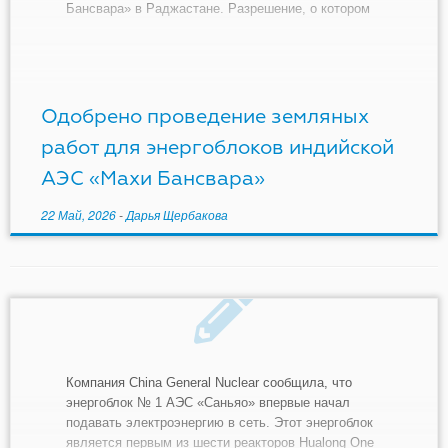
Бансвара» в Раджастане. Разрешение, о котором
было объявлено в четверг, было выдано компании
Anushakti Vidyut Nigam Limited (Ashvini) на
строительство тяжеловодных реакторов под
давлением мощностью 700 МВт, которые
планируется установить на […]
Одобрено проведение земляных
работ для энергоблоков индийской
АЭС «Махи Бансвара»
22 Май, 2026
-
Дарья Щербакова
Компания China General Nuclear сообщила, что
энергоблок № 1 АЭС «Саньяо» впервые начал
подавать электроэнергию в сеть. Этот энергоблок
является первым из шести реакторов Hualong One