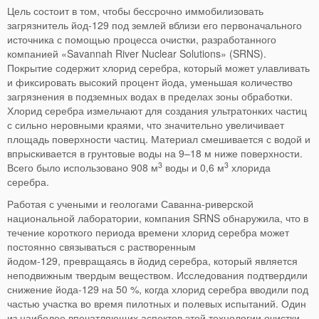
Цель состоит в том, чтобы бессрочно иммобилизовать
загрязнитель йод-129 под землей вблизи его первоначального
источника с помощью процесса очистки, разработанного
компанией «Savannah River Nuclear Solutions» (SRNS).
Покрытие содержит хлорид серебра, который может улавливать
и фиксировать высокий процент йода, уменьшая количество
загрязнения в подземных водах в пределах зоны обработки.
Хлорид серебра измельчают для создания ультратонких частиц
с сильно неровными краями, что значительно увеличивает
площадь поверхности частиц. Материал смешивается с водой и
впрыскивается в грунтовые воды на 9–18 м ниже поверхности.
3
3
Всего было использовано 908 м
воды и 0,6 м
хлорида
серебра.
Работая с учеными и геологами Саванна-риверской
национальной лаборатории, компания SRNS обнаружила, что в
течение короткого периода времени хлорид серебра может
постоянно связываться с растворенным
йодом-129, превращаясь в йодид серебра, который является
неподвижным твердым веществом. Исследования подтвердили
снижение йода-129 на 50 %, когда хлорид серебра вводили под
частью участка во время пилотных и полевых испытаний. Один
из наиболее впечатляющих аспектов этой технологии очистки