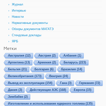
Журнал
Интервью
Новости
Нормативные документы
Обзоры документов МАГАТЭ
Стендовые доклады
ЯРБ
Метки
Австралия
(12)
Австрия
(2)
Албания
(1)
Аргентина
(13)
Армения
(2)
Беларусь
(223)
Бельгия
(21)
Болгария
(6)
Бразилия
(14)
Великобритания
(173)
Венгрия
(24)
Вывод из эксплуатации
(154)
Гана
(3)
Германия
(72)
Дания
(3)
Действующие АЭС
(168)
Европа
(15)
Зимбабве
(2)
Изготовление и использование ядерного топлива
(135)