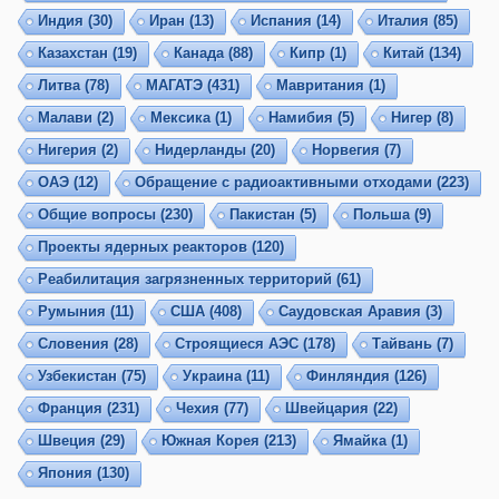
Индия
(30)
Иран
(13)
Испания
(14)
Италия
(85)
Казахстан
(19)
Канада
(88)
Кипр
(1)
Китай
(134)
Литва
(78)
МАГАТЭ
(431)
Мавритания
(1)
Малави
(2)
Мексика
(1)
Намибия
(5)
Нигер
(8)
Нигерия
(2)
Нидерланды
(20)
Норвегия
(7)
ОАЭ
(12)
Обращение с радиоактивными отходами
(223)
Общие вопросы
(230)
Пакистан
(5)
Польша
(9)
Проекты ядерных реакторов
(120)
Реабилитация загрязненных территорий
(61)
Румыния
(11)
США
(408)
Саудовская Аравия
(3)
Словения
(28)
Строящиеся АЭС
(178)
Тайвань
(7)
Узбекистан
(75)
Украина
(11)
Финляндия
(126)
Франция
(231)
Чехия
(77)
Швейцария
(22)
Швеция
(29)
Южная Корея
(213)
Ямайка
(1)
Япония
(130)