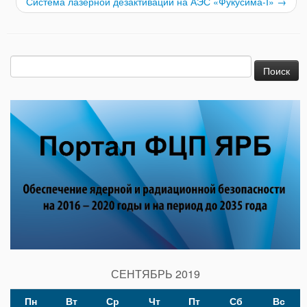
Система лазерной дезактивации на АЭС «Фукусима-I»
→
Найти:
СЕНТЯБРЬ 2019
Пн
Вт
Ср
Чт
Пт
Сб
Вс