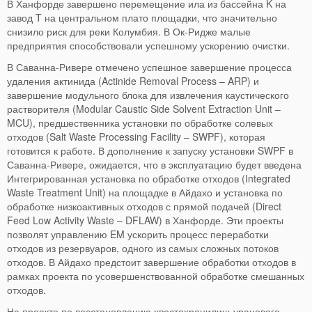
В Ханфорде завершено перемещение ила из бассейна K на
завод T на центральном плато площадки, что значительно
снизило риск для реки Колумбия. В Ок-Ридже малые
предприятия способствовали успешному ускорению очистки.
В Саванна-Ривере отмечено успешное завершение процесса
удаления актинида (Actinide Removal Process – ARP) и
завершение модульного блока для извлечения каустического
растворителя (Modular Caustic Side Solvent Extraction Unit –
MCU), предшественника установки по обработке солевых
отходов (Salt Waste Processing Facility – SWPF), которая
готовится к работе. В дополнение к запуску установки SWPF в
Саванна-Ривере, ожидается, что в эксплуатацию будет введена
Интегрированная установка по обработке отходов (Integrated
Waste Treatment Unit) на площадке в Айдахо и установка по
обработке низкоактивных отходов с прямой подачей (Direct
Feed Low Activity Waste – DFLAW) в Ханфорде. Эти проекты
позволят управлению EM ускорить процесс переработки
отходов из резервуаров, одного из самых сложных потоков
отходов. В Айдахо предстоит завершение обработки отходов в
рамках проекта по усовершенствованной обработке смешанных
отходов.
На проекте по восстановлению хвостохранилищ уранового