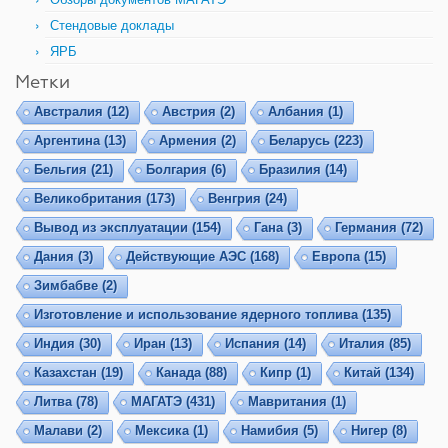
Стендовые доклады
ЯРБ
Метки
Австралия
(12)
Австрия
(2)
Албания
(1)
Аргентина
(13)
Армения
(2)
Беларусь
(223)
Бельгия
(21)
Болгария
(6)
Бразилия
(14)
Великобритания
(173)
Венгрия
(24)
Вывод из эксплуатации
(154)
Гана
(3)
Германия
(72)
Дания
(3)
Действующие АЭС
(168)
Европа
(15)
Зимбабве
(2)
Изготовление и использование ядерного топлива
(135)
Индия
(30)
Иран
(13)
Испания
(14)
Италия
(85)
Казахстан
(19)
Канада
(88)
Кипр
(1)
Китай
(134)
Литва
(78)
МАГАТЭ
(431)
Мавритания
(1)
Малави
(2)
Мексика
(1)
Намибия
(5)
Нигер
(8)