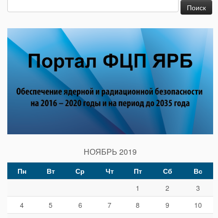
Найти:
НОЯБРЬ 2019
Пн
Вт
Ср
Чт
Пт
Сб
Вс
1
2
3
4
5
6
7
8
9
10