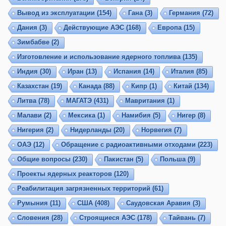
Вывод из эксплуатации
(154)
Гана
(3)
Германия
(72)
Дания
(3)
Действующие АЭС
(168)
Европа
(15)
Зимбабве
(2)
Изготовление и использование ядерного топлива
(135)
Индия
(30)
Иран
(13)
Испания
(14)
Италия
(85)
Казахстан
(19)
Канада
(88)
Кипр
(1)
Китай
(134)
Литва
(78)
МАГАТЭ
(431)
Мавритания
(1)
Малави
(2)
Мексика
(1)
Намибия
(5)
Нигер
(8)
Нигерия
(2)
Нидерланды
(20)
Норвегия
(7)
ОАЭ
(12)
Обращение с радиоактивными отходами
(223)
Общие вопросы
(230)
Пакистан
(5)
Польша
(9)
Проекты ядерных реакторов
(120)
Реабилитация загрязненных территорий
(61)
Румыния
(11)
США
(408)
Саудовская Аравия
(3)
Словения
(28)
Строящиеся АЭС
(178)
Тайвань
(7)