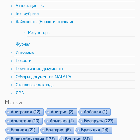
Аттестация ПС
Без рубрики
Дайджесты (Новости отрасли)
Регуляторы
Журнал
Интервью
Новости
Нормативные документы
Обзоры документов МАГАТЭ
Стендовые доклады
ЯРБ
Метки
Австралия
(12)
Австрия
(2)
Албания
(1)
Аргентина
(13)
Армения
(2)
Беларусь
(223)
Бельгия
(21)
Болгария
(6)
Бразилия
(14)
Великобритания
(173)
Венгрия
(24)