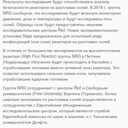
Результаты исследования будут способствовать анализу
безопасности реакторов на расплавах солей. В 2018 г. группа
NRG сообщила, что исследование будет включать мониторинг
давления, дозы и температуры и будут исследованы пять
солей. Образцы соли будут предоставлены чешским
исследовательским центром Řež. Новая экспериментальная
установка Saga предназначена для испытаний ряда
конфигураций (или схем) реакторов на расплавах солей.
В отличие от большинства экспериментов на высокопоточном
реакторе (High Flux Reactor) группы NRG в Петтене
(Нидерланды) облучение будет происходить в бассейне с
отработавшим топливом вместо активной зоны реактора. Это
позволит использовать сильное гамма-поле, излучаемое
отработавшим ядерным топливом.
Группа NRG сотрудничает с центром Řež и Свободным
университетом (Free University) Берлина (Германия). Более
широкая программа по расплавам солей осуществляется в
сотрудничестве с Европейским объединенным
исследовательским центром, который является службой
Европейской комиссии по науке и знаниям, и с Техническим
университетом Делфта.