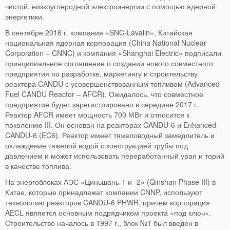
чистой, низкоуглеродной электроэнергии с помощью ядерной
энергетики.
В сентябре 2016 г. компания «SNC-Lavalin», Китайская
национальная ядерная корпорация (China National Nuclear
Corporation – CNNC) и компания «Shanghai Electric» подписали
принципиальное соглашение о создании нового совместного
предприятия по разработке, маркетингу и строительству
реактора CANDU с усовершенствованным топливом (Advanced
Fuel CANDU Reactor – AFCR). Ожидалось, что совместное
предприятие будет зарегистрировано в середине 2017 г.
Реактор AFCR имеет мощность 700 МВт и относится к
поколению III. Он основан на реакторах CANDU-6 и Enhanced
CANDU-6 (EC6). Реактор имеет тяжеловодный замедлитель и
охлаждение тяжелой водой с конструкцией трубы под
давлением и может использовать переработанный уран и торий
в качестве топлива.
На энергоблоках АЭС «Циньшань-1 и -2» (Qinshan Phase III) в
Китае, которые принадлежат компании CNNP, используют
технологию реакторов CANDU-6 PHWR, причем корпорация
AECL является основным подрядчиком проекта «под ключ».
Строительство началось в 1997 г., блок №1 был введен в