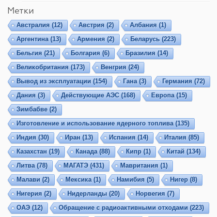
Метки
Австралия
(12)
Австрия
(2)
Албания
(1)
Аргентина
(13)
Армения
(2)
Беларусь
(223)
Бельгия
(21)
Болгария
(6)
Бразилия
(14)
Великобритания
(173)
Венгрия
(24)
Вывод из эксплуатации
(154)
Гана
(3)
Германия
(72)
Дания
(3)
Действующие АЭС
(168)
Европа
(15)
Зимбабве
(2)
Изготовление и использование ядерного топлива
(135)
Индия
(30)
Иран
(13)
Испания
(14)
Италия
(85)
Казахстан
(19)
Канада
(88)
Кипр
(1)
Китай
(134)
Литва
(78)
МАГАТЭ
(431)
Мавритания
(1)
Малави
(2)
Мексика
(1)
Намибия
(5)
Нигер
(8)
Нигерия
(2)
Нидерланды
(20)
Норвегия
(7)
ОАЭ
(12)
Обращение с радиоактивными отходами
(223)