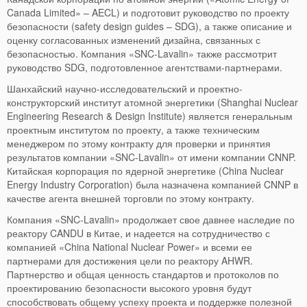
Canada Limited» – AECL) и подготовит руководство по проекту
безопасности (safety design guides – SDG), а также описание и
оценку согласованных изменений дизайна, связанных с
безопасностью. Компания «SNC-Lavalin» также рассмотрит
руководство SDG, подготовленное агентствами-партнерами.
Шанхайский научно-исследовательский и проектно-
конструкторский институт атомной энергетики (Shanghai Nuclear
Engineering Research & Design Institute) является генеральным
проектным институтом по проекту, а также техническим
менеджером по этому контракту для проверки и принятия
результатов компании «SNC-Lavalin» от имени компании CNNP.
Китайская корпорация по ядерной энергетике (China Nuclear
Energy Industry Corporation) была назначена компанией CNNP в
качестве агента внешней торговли по этому контракту.
Компания «SNC-Lavalin» продолжает свое давнее наследие по
реактору CANDU в Китае, и надеется на сотрудничество с
компанией «China National Nuclear Power» и всеми ее
партнерами для достижения цели по реактору AHWR.
Партнерство и общая ценность стандартов и протоколов по
проектированию безопасности высокого уровня будут
способствовать общему успеху проекта и поддержке полезной