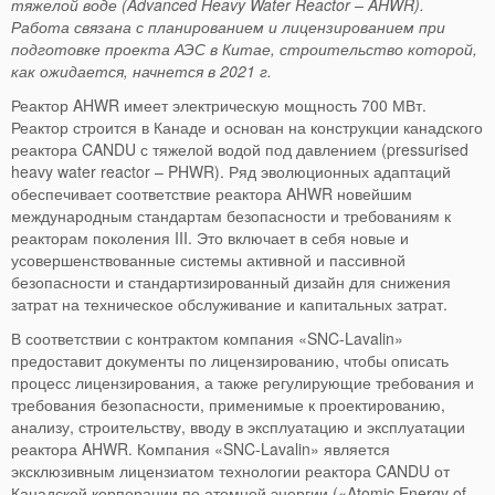
тяжелой воде (
Advanced
Heavy
Water
Reactor
– AHWR).
Работа связана с планированием и лицензированием при
подготовке проекта АЭС в Китае, строительство которой,
как ожидается, начнется в 2021 г.
Реактор AHWR имеет электрическую мощность 700 МВт.
Реактор строится в Канаде и основан на конструкции канадского
реактора CANDU с тяжелой водой под давлением (pressurised
heavy water reactor – PHWR). Ряд эволюционных адаптаций
обеспечивает соответствие реактора AHWR новейшим
международным стандартам безопасности и требованиям к
реакторам поколения III. Это включает в себя новые и
усовершенствованные системы активной и пассивной
безопасности и стандартизированный дизайн для снижения
затрат на техническое обслуживание и капитальных затрат.
В соответствии с контрактом компания «SNC-Lavalin»
предоставит документы по лицензированию, чтобы описать
процесс лицензирования, а также регулирующие требования и
требования безопасности, применимые к проектированию,
анализу, строительству, вводу в эксплуатацию и эксплуатации
реактора AHWR. Компания «SNC-Lavalin» является
эксклюзивным лицензиатом технологии реактора CANDU от
Канадской корпорации по атомной энергии («Atomic Energy of