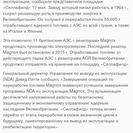
эксплуатации, сообщили представители площадки
«Селлафилд» 17 мая. Завод, который начал работать в 1964 г.,
сыграл решающую роль в производстве энергии в
Великобритании. Он получил и переработал почти 55 000 т
отработавшего ядерного топлива с АЭС по всей стране, а также
из Италии и Японии.
Это позволило 11 британским АЭС с реакторами Magnox
продолжать производство электроэнергии. Последний реактор
Magnox был остановлен в 2015 г. Отработавшее топливо от
действующего парка АЭС с реакторами AGR Великобритании
продолжат отправлять на хранение на площадку «Селлафилд».
Генеральный директор Управления по выводу из эксплуатации
(NDA) Дэвид Питти сообщил: «Завершение операций по
переработке топлива Magnox знаменует успешное завершение
программы NDA по эксплуатации Magnox. Это кульминация
десятилетий напряженной работы по безопасному,
защищенному и экономичному управлению ядерным
наследием Великобритании. «Селлафилд» теперь может
перейти от этапа переработки в своем жизненном цикле к
будущему, ориентированному на вывод из эксплуатации и
реабилитацию территории».