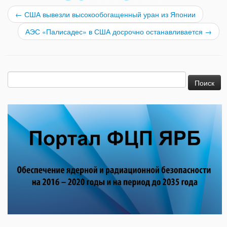
←
США вывезли высокообогащенный уран из Японии
АЭС «Палисадес» в США досрочно останавливается
→
Найти: