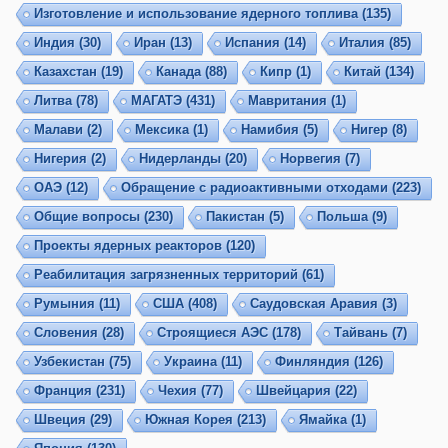
Изготовление и использование ядерного топлива
(135)
Индия
(30)
Иран
(13)
Испания
(14)
Италия
(85)
Казахстан
(19)
Канада
(88)
Кипр
(1)
Китай
(134)
Литва
(78)
МАГАТЭ
(431)
Мавритания
(1)
Малави
(2)
Мексика
(1)
Намибия
(5)
Нигер
(8)
Нигерия
(2)
Нидерланды
(20)
Норвегия
(7)
ОАЭ
(12)
Обращение с радиоактивными отходами
(223)
Общие вопросы
(230)
Пакистан
(5)
Польша
(9)
Проекты ядерных реакторов
(120)
Реабилитация загрязненных территорий
(61)
Румыния
(11)
США
(408)
Саудовская Аравия
(3)
Словения
(28)
Строящиеся АЭС
(178)
Тайвань
(7)
Узбекистан
(75)
Украина
(11)
Финляндия
(126)
Франция
(231)
Чехия
(77)
Швейцария
(22)
Швеция
(29)
Южная Корея
(213)
Ямайка
(1)