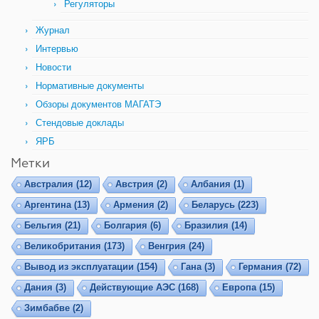
Регуляторы
Журнал
Интервью
Новости
Нормативные документы
Обзоры документов МАГАТЭ
Стендовые доклады
ЯРБ
Метки
Австралия
(12)
Австрия
(2)
Албания
(1)
Аргентина
(13)
Армения
(2)
Беларусь
(223)
Бельгия
(21)
Болгария
(6)
Бразилия
(14)
Великобритания
(173)
Венгрия
(24)
Вывод из эксплуатации
(154)
Гана
(3)
Германия
(72)
Дания
(3)
Действующие АЭС
(168)
Европа
(15)
Зимбабве
(2)