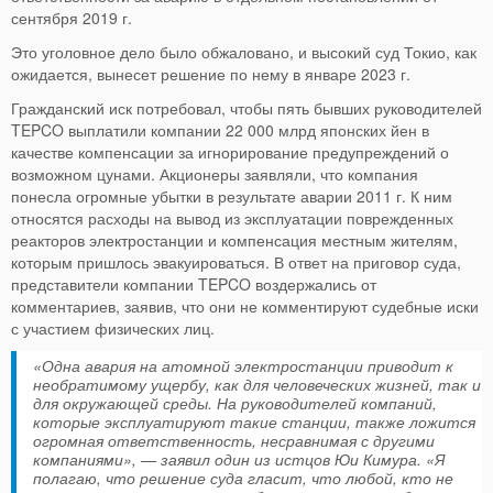
сентября 2019 г.
Это уголовное дело было обжаловано, и высокий суд Токио, как
ожидается, вынесет решение по нему в январе 2023 г.
Гражданский иск потребовал, чтобы пять бывших руководителей
TEPCO выплатили компании 22 000 млрд японских йен в
качестве компенсации за игнорирование предупреждений о
возможном цунами. Акционеры заявляли, что компания
понесла огромные убытки в результате аварии 2011 г. К ним
относятся расходы на вывод из эксплуатации поврежденных
реакторов электростанции и компенсация местным жителям,
которым пришлось эвакуироваться. В ответ на приговор суда,
представители компании TEPCO воздержались от
комментариев, заявив, что они не комментируют судебные иски
с участием физических лиц.
«Одна авария на атомной электростанции приводит к
необратимому ущербу, как для человеческих жизней, так и
для окружающей среды. На руководителей компаний,
которые эксплуатируют такие станции, также ложится
огромная ответственность, несравнимая с другими
компаниями», — заявил один из истцов Юи Кимура. «Я
полагаю, что решение суда гласит, что любой, кто не