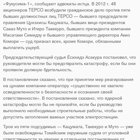
«Фукусима-1», сообщают адвокаты истца. В 2012 г. 48
акционеров TEPCO возбудили гражданское дело против пяти
бывших должностных лиц TEPCO — бывшего председателя
правления Цунэхисы Кацуматы, бывших вице-президентов
Сакаэ Муто и Итиро Такекуро, бывшего президента компании
Масатаки Симидзу и бывшего управляющего директора Акио
Комори — суд признал всех, кроме Комори, обязанными
выплатить ущерб.
Председательствующий судья Ёсихидэ Асакура постановил, что
руководители могли бы предотвратить катастрофу, если бы они
проявили должную бдительность.
В постановлении сказано, что при принятии мер реагирования
на цунами компании-оператору «существенно не хватило
осведомленности о безопасности и осознания своей
ответственности». В постановлении сказано, что ядерной
катастрофы могло бы не произойти, если бы руководство
выполнило необходимые строительные работы, чтобы не
допустить затопления важных участков электростанции.
Трое из пяти подсудимых — Кацумата, Такекуро и Муто — уже
были освобождены Токийским окружным судом от уголовной
ответственности за аварию в отдельном постановлении от