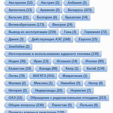
Австралия
(12)
Австрия
(2)
Албания
(1)
Аргентина
(13)
Армения
(2)
Беларусь
(223)
Бельгия
(21)
Болгария
(6)
Бразилия
(14)
Великобритания
(173)
Венгрия
(24)
Вывод из эксплуатации
(154)
Гана
(3)
Германия
(72)
Дания
(3)
Действующие АЭС
(168)
Европа
(15)
Зимбабве
(2)
Изготовление и использование ядерного топлива
(135)
Индия
(30)
Иран
(13)
Испания
(14)
Италия
(85)
Казахстан
(19)
Канада
(88)
Кипр
(1)
Китай
(134)
Литва
(78)
МАГАТЭ
(431)
Мавритания
(1)
Малави
(2)
Мексика
(1)
Намибия
(5)
Нигер
(8)
Нигерия
(2)
Нидерланды
(20)
Норвегия
(7)
ОАЭ
(12)
Обращение с радиоактивными отходами
(223)
Общие вопросы
(230)
Пакистан
(5)
Польша
(9)
Проекты ядерных реакторов
(120)