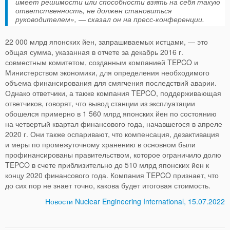
имеет решимости или способности взять на себя такую
ответственность, не должен становиться
руководителем», — сказал он на пресс-конференции.
22 000 млрд японских йен, запрашиваемых истцами, — это
общая сумма, указанная в отчете за декабрь 2016 г.
совместным комитетом, созданным компанией TEPCO и
Министерством экономики, для определения необходимого
объема финансирования для смягчения последствий аварии.
Однако ответчики, а также компания TEPCO, поддерживающая
ответчиков, говорят, что вывод станции из эксплуатации
обошелся примерно в 1 560 млрд японских йен по состоянию
на четвертый квартал финансового года, начавшегося в апреле
2020 г. Они также оспаривают, что компенсация, дезактивация
и меры по промежуточному хранению в основном были
профинансированы правительством, которое ограничило долю
TEPCO в счете приблизительно до 510 млрд японских йен к
концу 2020 финансового года. Компания TEPCO признает, что
до сих пор не знает точно, какова будет итоговая стоимость.
Новости Nuclear Engineering International, 15.07.2022