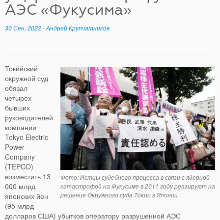
АЭС «Фукусима»
30 Сен, 2022
-
Андрей Крупчатников
Токийский
окружной суд
обязал
четырех
бывших
руководителей
компании
Tokyo Electric
Power
Company
(TEPCO)
возместить 13
Фото: Истцы судебного процесса в связи с ядерной
000 млрд
катастрофой на Фукусиме в 2011 году реагируют на
решение Окружного суда Токио в Японии
японских йен
(95 млрд
долларов США) убытков оператору разрушенной АЭС