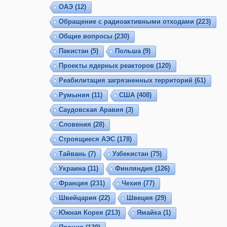
ОАЭ
(12)
Обращение с радиоактивными отходами
(223)
Общие вопросы
(230)
Пакистан
(5)
Польша
(9)
Проекты ядерных реакторов
(120)
Реабилитация загрязненных территорий
(61)
Румыния
(11)
США
(408)
Саудовская Аравия
(3)
Словения
(28)
Строящиеся АЭС
(178)
Тайвань
(7)
Узбекистан
(75)
Украина
(11)
Финляндия
(126)
Франция
(231)
Чехия
(77)
Швейцария
(22)
Швеция
(29)
Южная Корея
(213)
Ямайка
(1)