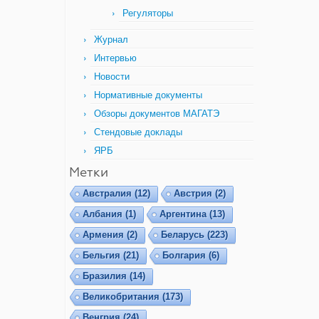
Регуляторы
Журнал
Интервью
Новости
Нормативные документы
Обзоры документов МАГАТЭ
Стендовые доклады
ЯРБ
Метки
Австралия
(12)
Австрия
(2)
Албания
(1)
Аргентина
(13)
Армения
(2)
Беларусь
(223)
Бельгия
(21)
Болгария
(6)
Бразилия
(14)
Великобритания
(173)
Венгрия
(24)