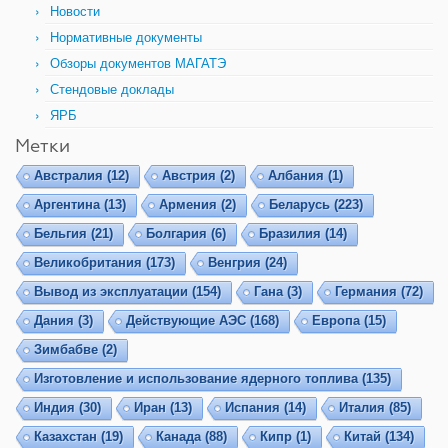
Новости
Нормативные документы
Обзоры документов МАГАТЭ
Стендовые доклады
ЯРБ
Метки
Австралия
(12)
Австрия
(2)
Албания
(1)
Аргентина
(13)
Армения
(2)
Беларусь
(223)
Бельгия
(21)
Болгария
(6)
Бразилия
(14)
Великобритания
(173)
Венгрия
(24)
Вывод из эксплуатации
(154)
Гана
(3)
Германия
(72)
Дания
(3)
Действующие АЭС
(168)
Европа
(15)
Зимбабве
(2)
Изготовление и использование ядерного топлива
(135)
Индия
(30)
Иран
(13)
Испания
(14)
Италия
(85)
Казахстан
(19)
Канада
(88)
Кипр
(1)
Китай
(134)