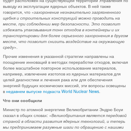
будет расположен на существующей территории Управления по
выводу из эксплуатации ядерных объектов. В ней также
говорится, что
«захоронение незначительно загрязненного
щебня и строительных конструкций можно проводить на
месте, при соблюдении мер безопасности. Это позволит
избежать упаковывания тонн отходов в контейнеры и их
транспортировки для более серьезного захоронения в другом
месте, что позволит снизить воздействие на окружающую
среду»
.
Прочие изменения в указанной стратегии направлены на
поощрение инноваций в методах переработки отходов, включая
более масштабное повторное использование материалов,
например, извлечение изотопов из ядерных материалов для
целей диагностики и лечения рака или для обеспечения
энергией будущих космических миссий, эти вопросы освещены
в
недавнем выпуске подкаста World Nuclear News
.
Что они сообщили
Министр по атомной энергетике Великобритании Эндрю Боуи
сказал в общих словах:
«Великобритания является передовой
страной в области развития ядерных технологий, и теперь
мы предпринимаем разумные шаги по обращению с нашими