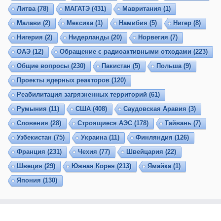
Литва
(78)
МАГАТЭ
(431)
Мавритания
(1)
Малави
(2)
Мексика
(1)
Намибия
(5)
Нигер
(8)
Нигерия
(2)
Нидерланды
(20)
Норвегия
(7)
ОАЭ
(12)
Обращение с радиоактивными отходами
(223)
Общие вопросы
(230)
Пакистан
(5)
Польша
(9)
Проекты ядерных реакторов
(120)
Реабилитация загрязненных территорий
(61)
Румыния
(11)
США
(408)
Саудовская Аравия
(3)
Словения
(28)
Строящиеся АЭС
(178)
Тайвань
(7)
Узбекистан
(75)
Украина
(11)
Финляндия
(126)
Франция
(231)
Чехия
(77)
Швейцария
(22)
Швеция
(29)
Южная Корея
(213)
Ямайка
(1)
Япония
(130)