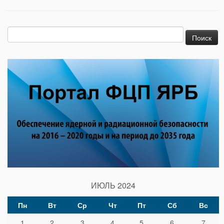
Найти:
ИЮЛЬ 2024
Пн
Вт
Ср
Чт
Пт
Сб
Вс
1
2
3
4
5
6
7