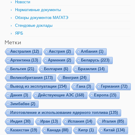
Новости
Нормативные документы
Обзоры документов МАГАТЭ
Стендовые доклады
ЯРБ
Метки
Австралия
(12)
Австрия
(2)
Албания
(1)
Аргентина
(13)
Армения
(2)
Беларусь
(223)
Бельгия
(21)
Болгария
(6)
Бразилия
(14)
Великобритания
(173)
Венгрия
(24)
Вывод из эксплуатации
(154)
Гана
(3)
Германия
(72)
Дания
(3)
Действующие АЭС
(168)
Европа
(15)
Зимбабве
(2)
Изготовление и использование ядерного топлива
(135)
Индия
(30)
Иран
(13)
Испания
(14)
Италия
(85)
Казахстан
(19)
Канада
(88)
Кипр
(1)
Китай
(134)