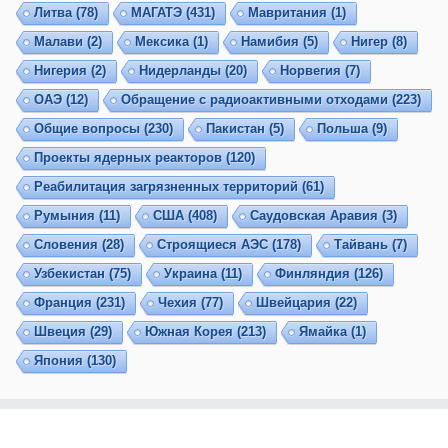
Литва
(78)
МАГАТЭ
(431)
Мавритания
(1)
Малави
(2)
Мексика
(1)
Намибия
(5)
Нигер
(8)
Нигерия
(2)
Нидерланды
(20)
Норвегия
(7)
ОАЭ
(12)
Обращение с радиоактивными отходами
(223)
Общие вопросы
(230)
Пакистан
(5)
Польша
(9)
Проекты ядерных реакторов
(120)
Реабилитация загрязненных территорий
(61)
Румыния
(11)
США
(408)
Саудовская Аравия
(3)
Словения
(28)
Строящиеся АЭС
(178)
Тайвань
(7)
Узбекистан
(75)
Украина
(11)
Финляндия
(126)
Франция
(231)
Чехия
(77)
Швейцария
(22)
Швеция
(29)
Южная Корея
(213)
Ямайка
(1)
Япония
(130)