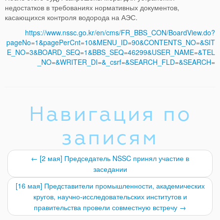
недостатков в требованиях нормативных документов,
касающихся контроля водорода на АЭС.
https://www.nssc.go.kr/en/cms/FR_BBS_CON/BoardView.do?
pageNo=1&pagePerCnt=10&MENU_ID=90&CONTENTS_NO=&SIT
E_NO=3&BOARD_SEQ=1&BBS_SEQ=46299&USER_NAME=&TEL
_NO=&WRITER_DI=&_csrf=&SEARCH_FLD=&SEARCH=
Навигация по
записям
←
[2 мая] Председатель NSSC принял участие в
заседании
[16 мая] Представители промышленности, академических
кругов, научно-исследовательских институтов и
правительства провели совместную встречу
→