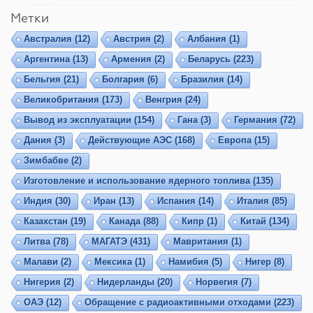
Метки
Австралия
(12)
Австрия
(2)
Албания
(1)
Аргентина
(13)
Армения
(2)
Беларусь
(223)
Бельгия
(21)
Болгария
(6)
Бразилия
(14)
Великобритания
(173)
Венгрия
(24)
Вывод из эксплуатации
(154)
Гана
(3)
Германия
(72)
Дания
(3)
Действующие АЭС
(168)
Европа
(15)
Зимбабве
(2)
Изготовление и использование ядерного топлива
(135)
Индия
(30)
Иран
(13)
Испания
(14)
Италия
(85)
Казахстан
(19)
Канада
(88)
Кипр
(1)
Китай
(134)
Литва
(78)
МАГАТЭ
(431)
Мавритания
(1)
Малави
(2)
Мексика
(1)
Намибия
(5)
Нигер
(8)
Нигерия
(2)
Нидерланды
(20)
Норвегия
(7)
ОАЭ
(12)
Обращение с радиоактивными отходами
(223)