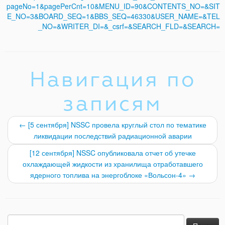
pageNo=1&pagePerCnt=10&MENU_ID=90&CONTENTS_NO=&SIT
E_NO=3&BOARD_SEQ=1&BBS_SEQ=46330&USER_NAME=&TEL
_NO=&WRITER_DI=&_csrf=&SEARCH_FLD=&SEARCH=
Навигация по
записям
←
[5 сентября] NSSC провела круглый стол по тематике
ликвидации последствий радиационной аварии
[12 сентября] NSSC опубликовала отчет об утечке
охлаждающей жидкости из хранилища отработавшего
ядерного топлива на энергоблоке «Вольсон-4»
→
Найти: