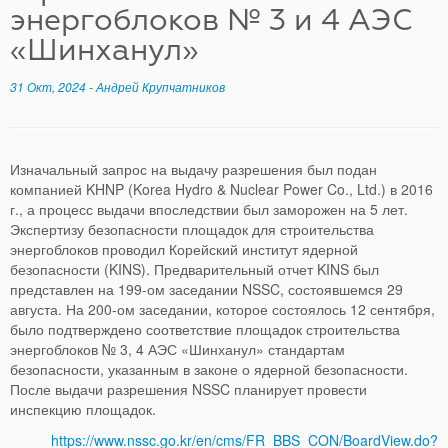
энергоблоков № 3 и 4 АЭС
«Шинханул»
31 Окт, 2024
-
Андрей Крупчатников
Изначальный запрос на выдачу разрешения был подан
компанией KHNP (Korea Hydro & Nuclear Power Co., Ltd.) в 2016
г., а процесс выдачи впоследствии был заморожен на 5 лет.
Экспертизу безопасности площадок для строительства
энергоблоков проводил Корейский институт ядерной
безопасности (KINS). Предварительный отчет KINS был
представлен на 199-ом заседании NSSC, состоявшемся 29
августа. На 200-ом заседании, которое состоялось 12 сентября,
было подтверждено соответствие площадок строительства
энергоблоков № 3, 4 АЭС «Шинханул» стандартам
безопасности, указанным в законе о ядерной безопасности.
После выдачи разрешения NSSC планирует провести
инспекцию площадок.
https://www.nssc.go.kr/en/cms/FR_BBS_CON/BoardView.do?