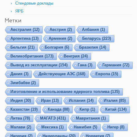
Стендовые доклады
ЯРБ
Метки
Австралия
(12)
Австрия
(2)
Албания
(1)
Аргентина
(13)
Армения
(2)
Беларусь
(223)
Бельгия
(21)
Болгария
(6)
Бразилия
(14)
Великобритания
(173)
Венгрия
(24)
Вывод из эксплуатации
(154)
Гана
(3)
Германия
(72)
Дания
(3)
Действующие АЭС
(168)
Европа
(15)
Зимбабве
(2)
Изготовление и использование ядерного топлива
(135)
Индия
(30)
Иран
(13)
Испания
(14)
Италия
(85)
Казахстан
(19)
Канада
(88)
Кипр
(1)
Китай
(134)
Литва
(78)
МАГАТЭ
(431)
Мавритания
(1)
Малави
(2)
Мексика
(1)
Намибия
(5)
Нигер
(8)
Нигерия
(2)
Нидерланды
(20)
Норвегия
(7)