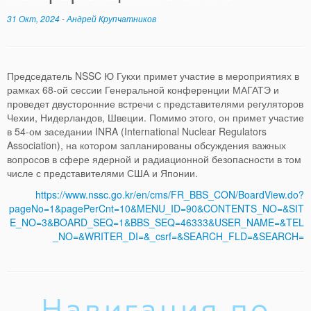
31 Окт, 2024
-
Андрей Крупчатников
Председатель NSSC Ю Гукхи примет участие в мероприятиях в
рамках 68-ой сессии Генеральной конференции МАГАТЭ и
проведет двусторонние встречи с представителями регуляторов
Чехии, Нидерландов, Швеции. Помимо этого, он примет участие
в 54-ом заседании INRA (International Nuclear Regulators
Association), на котором запланированы обсуждения важных
вопросов в сфере ядерной и радиационной безопасности в том
числе с представителями США и Японии.
https://www.nssc.go.kr/en/cms/FR_BBS_CON/BoardView.do?
pageNo=1&pagePerCnt=10&MENU_ID=90&CONTENTS_NO=&SIT
E_NO=3&BOARD_SEQ=1&BBS_SEQ=46333&USER_NAME=&TEL
_NO=&WRITER_DI=&_csrf=&SEARCH_FLD=&SEARCH=
Навигация по