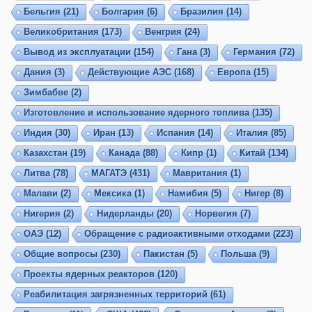
Бельгия
(21)
Болгария
(6)
Бразилия
(14)
Великобритания
(173)
Венгрия
(24)
Вывод из эксплуатации
(154)
Гана
(3)
Германия
(72)
Дания
(3)
Действующие АЭС
(168)
Европа
(15)
Зимбабве
(2)
Изготовление и использование ядерного топлива
(135)
Индия
(30)
Иран
(13)
Испания
(14)
Италия
(85)
Казахстан
(19)
Канада
(88)
Кипр
(1)
Китай
(134)
Литва
(78)
МАГАТЭ
(431)
Мавритания
(1)
Малави
(2)
Мексика
(1)
Намибия
(5)
Нигер
(8)
Нигерия
(2)
Нидерланды
(20)
Норвегия
(7)
ОАЭ
(12)
Обращение с радиоактивными отходами
(223)
Общие вопросы
(230)
Пакистан
(5)
Польша
(9)
Проекты ядерных реакторов
(120)
Реабилитация загрязненных территорий
(61)