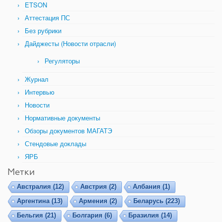
ETSON
Аттестация ПС
Без рубрики
Дайджесты (Новости отрасли)
Регуляторы
Журнал
Интервью
Новости
Нормативные документы
Обзоры документов МАГАТЭ
Стендовые доклады
ЯРБ
Метки
Австралия
(12)
Австрия
(2)
Албания
(1)
Аргентина
(13)
Армения
(2)
Беларусь
(223)
Бельгия
(21)
Болгария
(6)
Бразилия
(14)