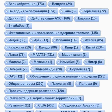
Великобритания
(173)
Венгрия
(24)
Вывод из эксплуатации
(154)
Гана
(3)
Германия
(72)
Дания
(3)
Действующие АЭС
(168)
Европа
(15)
Зимбабве
(2)
Изготовление и использование ядерного топлива
(135)
Индия
(30)
Иран
(13)
Испания
(14)
Италия
(85)
Казахстан
(19)
Канада
(88)
Кипр
(1)
Китай
(134)
Литва
(78)
МАГАТЭ
(431)
Мавритания
(1)
Малави
(2)
Мексика
(1)
Намибия
(5)
Нигер
(8)
Нигерия
(2)
Нидерланды
(20)
Норвегия
(7)
ОАЭ
(12)
Обращение с радиоактивными отходами
(223)
Общие вопросы
(230)
Пакистан
(5)
Польша
(9)
Проекты ядерных реакторов
(120)
Реабилитация загрязненных территорий
(61)
Румыния
(11)
США
(408)
Саудовская Аравия
(3)