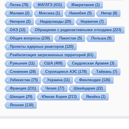
Литва
(78)
МАГАТЭ
(431)
Мавритания
(1)
Малави
(2)
Мексика
(1)
Намибия
(5)
Нигер
(8)
Нигерия
(2)
Нидерланды
(20)
Норвегия
(7)
ОАЭ
(12)
Обращение с радиоактивными отходами
(223)
Общие вопросы
(230)
Пакистан
(5)
Польша
(9)
Проекты ядерных реакторов
(120)
Реабилитация загрязненных территорий
(61)
Румыния
(11)
США
(408)
Саудовская Аравия
(3)
Словения
(28)
Строящиеся АЭС
(178)
Тайвань
(7)
Узбекистан
(75)
Украина
(11)
Финляндия
(126)
Франция
(231)
Чехия
(77)
Швейцария
(22)
Швеция
(29)
Южная Корея
(213)
Ямайка
(1)
Япония
(130)