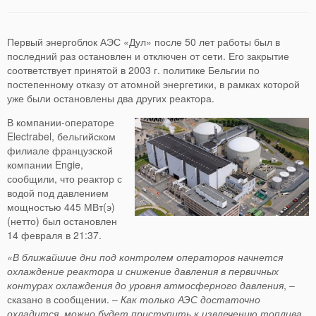
Первый энергоблок АЭС «Дул» после 50 лет работы был в
последний раз остановлен и отключен от сети. Его закрытие
соответствует принятой в 2003 г. политике Бельгии по
постепенному отказу от атомной энергетики, в рамках которой
уже были остановлены два других реактора.
В компании-операторе
Electrabel, бельгийском
филиале французской
компании Engie,
сообщили, что реактор с
водой под давлением
мощностью 445 МВт(э)
(нетто) был остановлен
14 февраля в 21:37.
«В ближайшие дни под контролем операторов начнется
охлаждение реактора и снижение давления в первичных
контурах охлаждения до уровня атмосферного давления
, –
сказано в сообщении. –
Как только АЭС достаточно
охладится, можно будет приступить к извлечению топлива