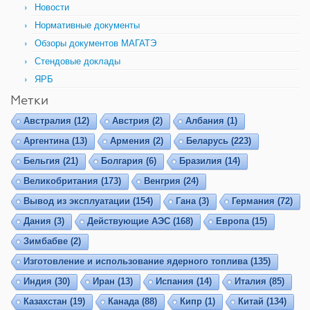
Новости
Нормативные документы
Обзоры документов МАГАТЭ
Стендовые доклады
ЯРБ
Метки
Австралия
(12)
Австрия
(2)
Албания
(1)
Аргентина
(13)
Армения
(2)
Беларусь
(223)
Бельгия
(21)
Болгария
(6)
Бразилия
(14)
Великобритания
(173)
Венгрия
(24)
Вывод из эксплуатации
(154)
Гана
(3)
Германия
(72)
Дания
(3)
Действующие АЭС
(168)
Европа
(15)
Зимбабве
(2)
Изготовление и использование ядерного топлива
(135)
Индия
(30)
Иран
(13)
Испания
(14)
Италия
(85)
Казахстан
(19)
Канада
(88)
Кипр
(1)
Китай
(134)