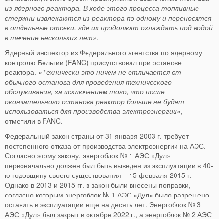
из ядерного реактора. В ходе этого процесса топливные
стержни извлекаются из реактора по одному и переносятся
в отдельные отсеки, где их продолжат охлаждать под водой
в течение нескольких лет»
.
Ядерный инспектор из Федерального агентства по ядерному
контролю Бельгии (FANC) присутствовал при останове
реактора.
«Технически это ничем не отличается от
обычного останова для проведения технического
обслуживания, за исключением того, что после
окончательного останова реактор больше не будет
использоваться для производства электроэнергии»
, –
отметили в FANC.
Федеральный закон страны от 31 января 2003 г. требует
постепенного отказа от производства электроэнергии на АЭС.
Согласно этому закону, энергоблок № 1 АЭС «Дул»
первоначально должен был быть выведен из эксплуатации в 40-
ю годовщину своего существования – 15 февраля 2015 г.
Однако в 2013 и 2015 гг. в закон были внесены поправки,
согласно которым энергоблок № 1 АЭС «Дул» было разрешено
оставить в эксплуатации еще на десять лет. Энергоблок № 3
АЭС «Дул» был закрыт в октябре 2022 г., а энергоблок № 2 АЭС