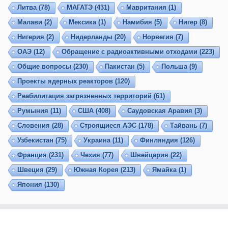
Литва
(78)
МАГАТЭ
(431)
Мавритания
(1)
Малави
(2)
Мексика
(1)
Намибия
(5)
Нигер
(8)
Нигерия
(2)
Нидерланды
(20)
Норвегия
(7)
ОАЭ
(12)
Обращение с радиоактивными отходами
(223)
Общие вопросы
(230)
Пакистан
(5)
Польша
(9)
Проекты ядерных реакторов
(120)
Реабилитация загрязненных территорий
(61)
Румыния
(11)
США
(408)
Саудовская Аравия
(3)
Словения
(28)
Строящиеся АЭС
(178)
Тайвань
(7)
Узбекистан
(75)
Украина
(11)
Финляндия
(126)
Франция
(231)
Чехия
(77)
Швейцария
(22)
Швеция
(29)
Южная Корея
(213)
Ямайка
(1)
Япония
(130)