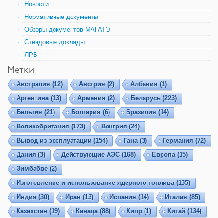
Новости
Нормативные документы
Обзоры документов МАГАТЭ
Стендовые доклады
ЯРБ
Метки
Австралия
(12)
Австрия
(2)
Албания
(1)
Аргентина
(13)
Армения
(2)
Беларусь
(223)
Бельгия
(21)
Болгария
(6)
Бразилия
(14)
Великобритания
(173)
Венгрия
(24)
Вывод из эксплуатации
(154)
Гана
(3)
Германия
(72)
Дания
(3)
Действующие АЭС
(168)
Европа
(15)
Зимбабве
(2)
Изготовление и использование ядерного топлива
(135)
Индия
(30)
Иран
(13)
Испания
(14)
Италия
(85)
Казахстан
(19)
Канада
(88)
Кипр
(1)
Китай
(134)