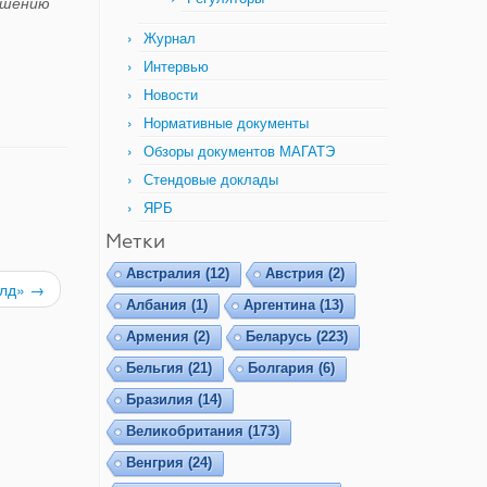
ешению
Журнал
Интервью
Новости
Нормативные документы
Обзоры документов МАГАТЭ
Стендовые доклады
ЯРБ
Метки
Австралия
(12)
Австрия
(2)
илд»
→
Албания
(1)
Аргентина
(13)
Армения
(2)
Беларусь
(223)
Бельгия
(21)
Болгария
(6)
Бразилия
(14)
Великобритания
(173)
Венгрия
(24)