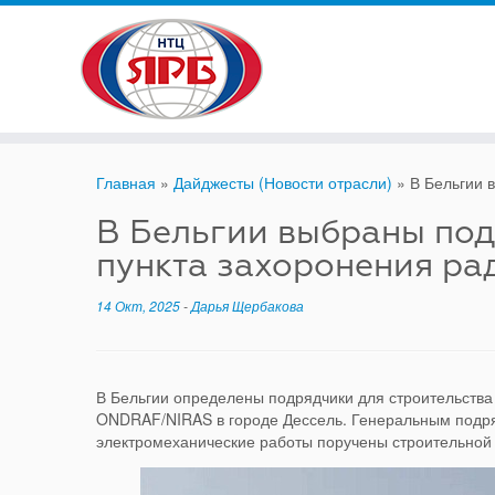
Skip
to
content
Главная
»
Дайджесты (Новости отрасли)
»
В Бельгии 
В Бельгии выбраны под
пункта захоронения ра
14 Окт, 2025
-
Дарья Щербакова
В Бельгии определены подрядчики для строительства
ONDRAF/NIRAS в городе Дессель. Генеральным подря
электромеханические работы поручены строительной к