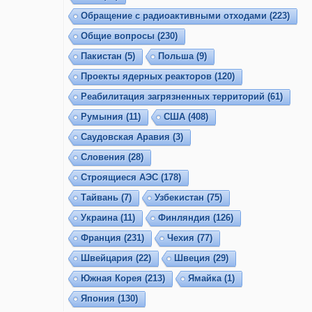
Обращение с радиоактивными отходами
(223)
Общие вопросы
(230)
Пакистан
(5)
Польша
(9)
Проекты ядерных реакторов
(120)
Реабилитация загрязненных территорий
(61)
Румыния
(11)
США
(408)
Саудовская Аравия
(3)
Словения
(28)
Строящиеся АЭС
(178)
Тайвань
(7)
Узбекистан
(75)
Украина
(11)
Финляндия
(126)
Франция
(231)
Чехия
(77)
Швейцария
(22)
Швеция
(29)
Южная Корея
(213)
Ямайка
(1)
Япония
(130)