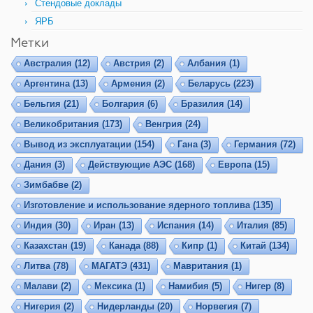
Стендовые доклады
ЯРБ
Метки
Австралия
(12)
Австрия
(2)
Албания
(1)
Аргентина
(13)
Армения
(2)
Беларусь
(223)
Бельгия
(21)
Болгария
(6)
Бразилия
(14)
Великобритания
(173)
Венгрия
(24)
Вывод из эксплуатации
(154)
Гана
(3)
Германия
(72)
Дания
(3)
Действующие АЭС
(168)
Европа
(15)
Зимбабве
(2)
Изготовление и использование ядерного топлива
(135)
Индия
(30)
Иран
(13)
Испания
(14)
Италия
(85)
Казахстан
(19)
Канада
(88)
Кипр
(1)
Китай
(134)
Литва
(78)
МАГАТЭ
(431)
Мавритания
(1)
Малави
(2)
Мексика
(1)
Намибия
(5)
Нигер
(8)
Нигерия
(2)
Нидерланды
(20)
Норвегия
(7)