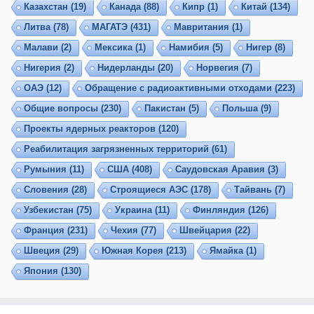
Казахстан
(19)
Канада
(88)
Кипр
(1)
Китай
(134)
Литва
(78)
МАГАТЭ
(431)
Мавритания
(1)
Малави
(2)
Мексика
(1)
Намибия
(5)
Нигер
(8)
Нигерия
(2)
Нидерланды
(20)
Норвегия
(7)
ОАЭ
(12)
Обращение с радиоактивными отходами
(223)
Общие вопросы
(230)
Пакистан
(5)
Польша
(9)
Проекты ядерных реакторов
(120)
Реабилитация загрязненных территорий
(61)
Румыния
(11)
США
(408)
Саудовская Аравия
(3)
Словения
(28)
Строящиеся АЭС
(178)
Тайвань
(7)
Узбекистан
(75)
Украина
(11)
Финляндия
(126)
Франция
(231)
Чехия
(77)
Швейцария
(22)
Швеция
(29)
Южная Корея
(213)
Ямайка
(1)
Япония
(130)