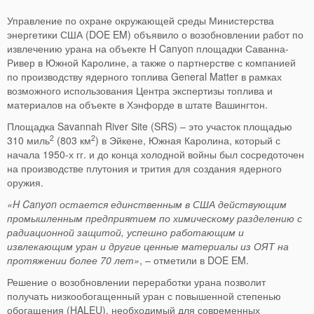
Управление по охране окружающей среды Министерства
энергетики США (DOE EM) объявило о возобновлении работ по
извлечению урана на объекте H Canyon площадки Саванна-
Ривер в Южной Каролине, а также о партнерстве с компанией
по производству ядерного топлива General Matter в рамках
возможного использования Центра экспертизы топлива и
материалов на объекте в Хэнфорде в штате Вашингтон.
Площадка Savannah River Site (SRS) – это участок площадью
2
2
310 миль
(803 км
) в Эйкене, Южная Каролина, который с
начала 1950-х гг. и до конца холодной войны был сосредоточен
на производстве плутония и трития для создания ядерного
оружия.
«H Canyon остается единственным в США действующим
промышленным предприятием по химическому разделению с
радиационной защитой, успешно работающим и
извлекающим уран и другие ценные материалы из ОЯТ на
протяжении более 70 лет»
, – отметили в DOE EM.
Решение о возобновлении переработки урана позволит
получать низкообогащенный уран с повышенной степенью
обогащения (HALEU), необходимый для современных