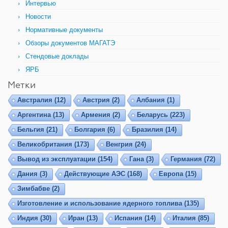
Интервью
Новости
Нормативные документы
Обзоры документов МАГАТЭ
Стендовые доклады
ЯРБ
Метки
Австралия
(12)
Австрия
(2)
Албания
(1)
Аргентина
(13)
Армения
(2)
Беларусь
(223)
Бельгия
(21)
Болгария
(6)
Бразилия
(14)
Великобритания
(173)
Венгрия
(24)
Вывод из эксплуатации
(154)
Гана
(3)
Германия
(72)
Дания
(3)
Действующие АЭС
(168)
Европа
(15)
Зимбабве
(2)
Изготовление и использование ядерного топлива
(135)
Индия
(30)
Иран
(13)
Испания
(14)
Италия
(85)