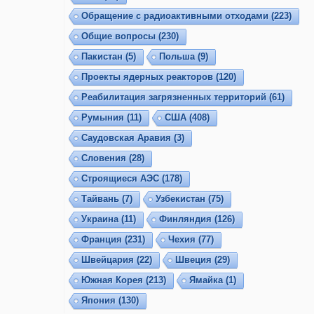
Обращение с радиоактивными отходами
(223)
Общие вопросы
(230)
Пакистан
(5)
Польша
(9)
Проекты ядерных реакторов
(120)
Реабилитация загрязненных территорий
(61)
Румыния
(11)
США
(408)
Саудовская Аравия
(3)
Словения
(28)
Строящиеся АЭС
(178)
Тайвань
(7)
Узбекистан
(75)
Украина
(11)
Финляндия
(126)
Франция
(231)
Чехия
(77)
Швейцария
(22)
Швеция
(29)
Южная Корея
(213)
Ямайка
(1)
Япония
(130)