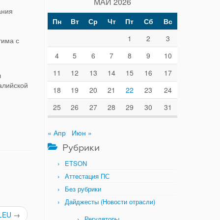
МАЙ 2026
ания
Пн
Вт
Ср
Чт
Пт
Сб
Вс
1
2
3
тима с
4
5
6
7
8
9
10
11
12
13
14
15
16
17
л
алийской
18
19
20
21
22
23
24
25
26
27
28
29
30
31
« Апр
Июн »
Рубрики
ETSON
Аттестация ПС
Без рубрики
Дайджесты (Новости отрасли)
ALEU
→
Регуляторы