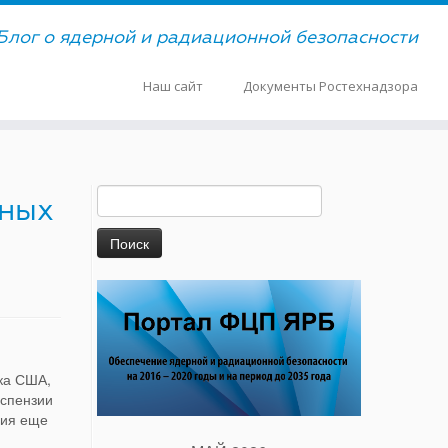
Блог о ядерной и радиационной безопасности
Наш сайт
Документы Ростехнадзора
Найти:
яных
ка США,
успензии
ния еще