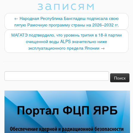
записям
←
Народная Республика Бангладеш подписала свою
пятую Рамочную программу страны на 2026–2032 гг.
МАГАТЭ подтвердило, что уровень трития в 18-й партии
очищенной воды ALPS значительно ниже
эксплуатационного предела Японии
→
Найти: