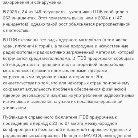
захоронения и обнаружении.
В 2025 г. 34 из 145 государств – участников ITDB сообщили о
263 инцидентах. Этот показатель выше, чем в 2024 г. (147
инцидентов), однако такой рост объясняется ретроспективной
отчетностью.
В ITDB включены все виды ядерного материала (в том числе
уран, плутоний и торий), а также природные и искусственные
радиоизотопы и радиоактивно загрязненный материал, который
встречается среди металлолома. В ITDB продолжают сообщать
об инцидентах на предприятиях по вторичной переработке
металлолома в связи с промышленными товарами,
загрязненными радиоактивным материалом. Это
свидетельствует о том, что для некоторых стран по-прежнему
сохраняет актуальность проблема обеспечения физической
ядерной безопасности изъятых из употребления радиоактивных
источников и выявления случаев их несанкционированной
утилизации.
Публикация справочного бюллетеня ITDB приурочена к
проведению в период с 23 по 27 марта международной
конференции по безопасной и надежной перевозке ядерных и
радиоактивных материалов. По оценке МАГАТЭ, ежегодно для