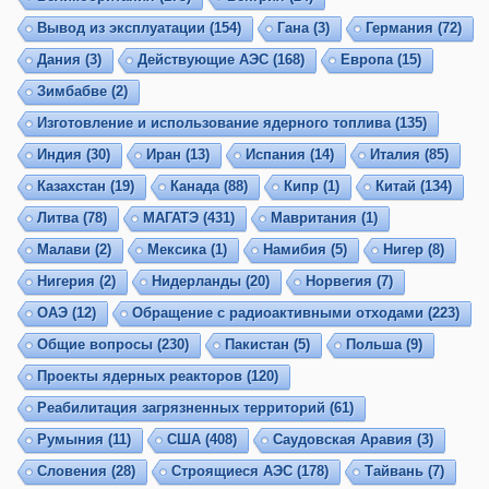
Вывод из эксплуатации
(154)
Гана
(3)
Германия
(72)
Дания
(3)
Действующие АЭС
(168)
Европа
(15)
Зимбабве
(2)
Изготовление и использование ядерного топлива
(135)
Индия
(30)
Иран
(13)
Испания
(14)
Италия
(85)
Казахстан
(19)
Канада
(88)
Кипр
(1)
Китай
(134)
Литва
(78)
МАГАТЭ
(431)
Мавритания
(1)
Малави
(2)
Мексика
(1)
Намибия
(5)
Нигер
(8)
Нигерия
(2)
Нидерланды
(20)
Норвегия
(7)
ОАЭ
(12)
Обращение с радиоактивными отходами
(223)
Общие вопросы
(230)
Пакистан
(5)
Польша
(9)
Проекты ядерных реакторов
(120)
Реабилитация загрязненных территорий
(61)
Румыния
(11)
США
(408)
Саудовская Аравия
(3)
Словения
(28)
Строящиеся АЭС
(178)
Тайвань
(7)