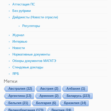
Аттестация ПС
Без рубрики
Дайджесты (Новости отрасли)
Регуляторы
Журнал
Интервью
Новости
Нормативные документы
Обзоры документов МАГАТЭ
Стендовые доклады
ЯРБ
Метки
Австралия
(12)
Австрия
(2)
Албания
(1)
Аргентина
(13)
Армения
(2)
Беларусь
(223)
Бельгия
(21)
Болгария
(6)
Бразилия
(14)
Великобритания
(173)
Венгрия
(24)