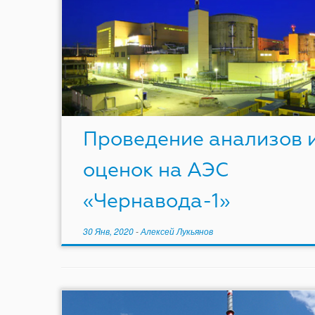
Проведение анализов 
оценок на АЭС
«Чернавода-1»
30 Янв, 2020
-
Алексей Лукьянов