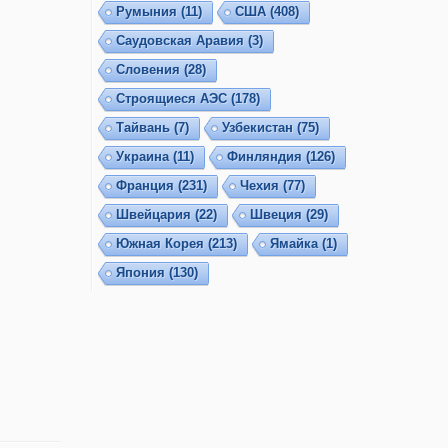
Румыния
(11)
США
(408)
Саудовская Аравия
(3)
Словения
(28)
Строящиеся АЭС
(178)
Тайвань
(7)
Узбекистан
(75)
Украина
(11)
Финляндия
(126)
Франция
(231)
Чехия
(77)
Швейцария
(22)
Швеция
(29)
Южная Корея
(213)
Ямайка
(1)
Япония
(130)