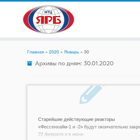
Skip
to
content
Главная
»
2020
»
Январь
»
30
Архивы по дням:
30.01.2020
Старейшие действующие реакторы
«Фессенхайм-1 и -2» будут окончательно зак
22 февраля и в июне.