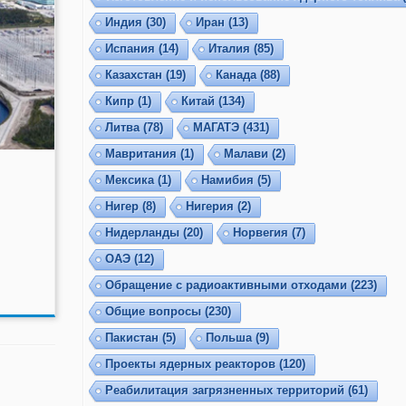
Индия
(30)
Иран
(13)
Испания
(14)
Италия
(85)
Казахстан
(19)
Канада
(88)
Кипр
(1)
Китай
(134)
Литва
(78)
МАГАТЭ
(431)
Мавритания
(1)
Малави
(2)
Мексика
(1)
Намибия
(5)
Нигер
(8)
Нигерия
(2)
Нидерланды
(20)
Норвегия
(7)
ОАЭ
(12)
Обращение с радиоактивными отходами
(223)
Общие вопросы
(230)
Пакистан
(5)
Польша
(9)
Проекты ядерных реакторов
(120)
Реабилитация загрязненных территорий
(61)