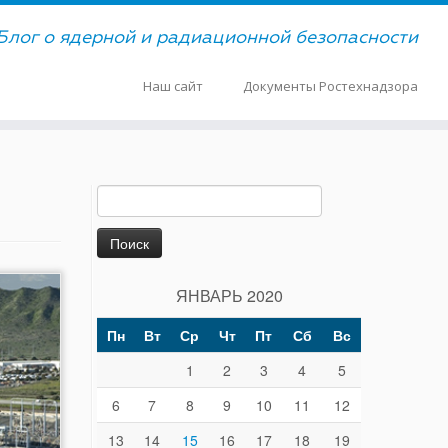
Блог о ядерной и радиационной безопасности
Наш сайт
Документы Ростехнадзора
Найти:
ЯНВАРЬ 2020
Пн
Вт
Ср
Чт
Пт
Сб
Вс
1
2
3
4
5
6
7
8
9
10
11
12
13
14
15
16
17
18
19