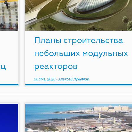
Планы строительства
небольших модульных
иц
реакторов
30 Янв, 2020
-
Алексей Лукьянов