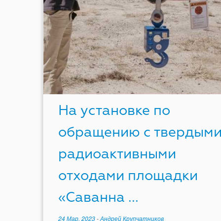
На установке по
обращению с твердым
радиоактивными
отходами площадки
«Саванна ...
24 Мар, 2023
-
Андрей Крупчатников