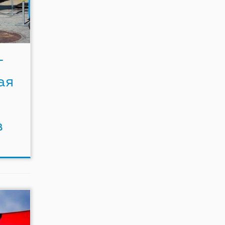
-
ая
в