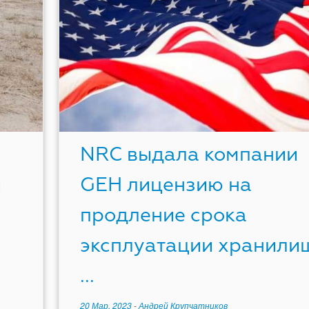
NRC выдала компании
и
GEH лицензию на
продление срока
эксплуатации хранили
...
20 Мар, 2023
-
Андрей Крупчатников