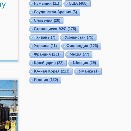
му
Румыния
(11)
США
(408)
Саудовская Аравия
(3)
Словения
(28)
Строящиеся АЭС
(178)
Тайвань
(7)
Узбекистан
(75)
Украина
(11)
Финляндия
(126)
Франция
(231)
Чехия
(77)
Швейцария
(22)
Швеция
(29)
Южная Корея
(213)
Ямайка
(1)
Япония
(130)