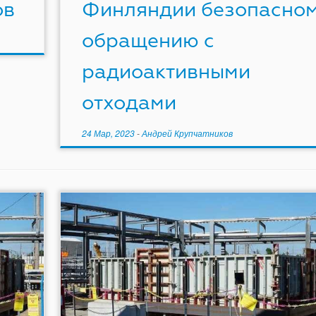
ов
Финляндии безопасно
обращению с
радиоактивными
отходами
24 Мар, 2023
-
Андрей Крупчатников