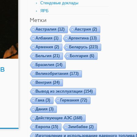
Стендовые доклады
ЯРБ
Метки
Австралия
(12)
Австрия
(2)
Албания
(1)
Аргентина
(13)
Армения
(2)
Беларусь
(223)
Бельгия
(21)
Болгария
(6)
Бразилия
(14)
в
Великобритания
(173)
Венгрия
(24)
Вывод из эксплуатации
(154)
Гана
(3)
Германия
(72)
а
Дания
(3)
Действующие АЭС
(168)
Европа
(15)
Зимбабве
(2)
Изготовление и использование ядерного топлива
(