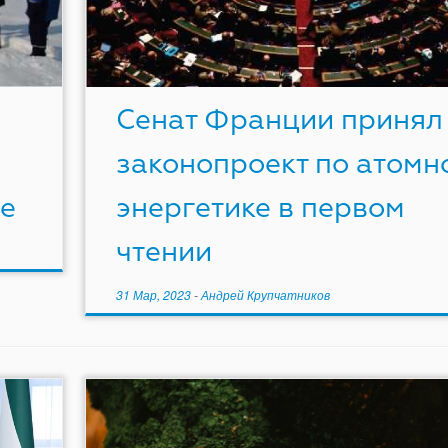
Сенат Франции принял
законопроект по атомн
е
энергетике в первом
чтении
31 Мар, 2023
-
Андрей Крупчатников