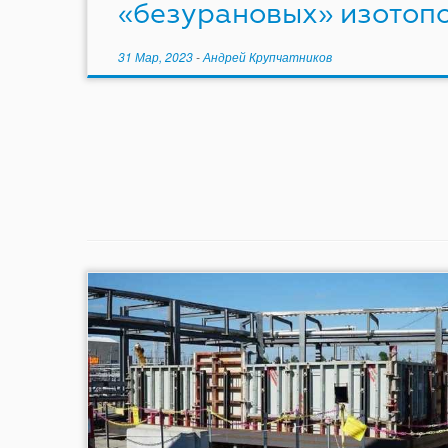
«безурановых» изотоп
31 Мар, 2023
-
Андрей Крупчатников