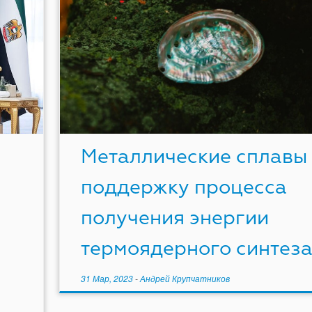
Металлические сплавы 
поддержку процесса
получения энергии
термоядерного синтез
31 Мар, 2023
-
Андрей Крупчатников