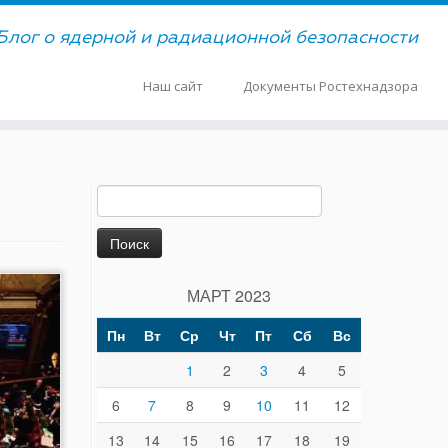
Блог о ядерной и радиационной безопасности
Наш сайт
Документы Ростехнадзора
Найти:
МАРТ 2023
Пн
Вт
Ср
Чт
Пт
Сб
Вс
1
2
3
4
5
6
7
8
9
10
11
12
13
14
15
16
17
18
19